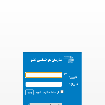
توکا
نام
کاربری:
گذرواژه:
از سامانه خارج نشوید